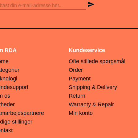
m RDA
Kundeservice
ome
Ofte stillede spørgsmål
tegorier
Order
knologi
Payment
ndesupport
Shipping & Delivery
m os
Return
heder
Warranty & Repair
marbejdspartnere
Min konto
dige stillinger
ntakt