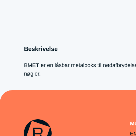
Beskrivelse
BMET er en låsbar metalboks til nødafbrydel
nøgler.
Mo
E