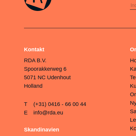
Kontakt
O
RDA B.V.
H
Spoorakkerweg 6
Ka
5071 NC Udenhout
Te
Holland
Ku
O
Ny
T
(+31) 0416 - 66 00 44
Sa
E
info@rda.eu
Le
Ko
Skandinavien