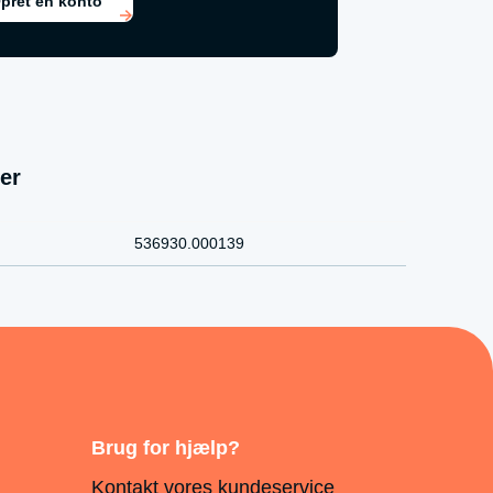
pret en konto
er
536930.000139
Brug for hjælp?
Kontakt vores
kundeservice