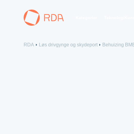
Kategorier
Teknologi
Kun
Produkter
KØRER
Portmoto
Se alle produkter
RDA
Løs drivgynge og skydeport
Behuizing BME
Portmotor
Portmotor
Portmotor