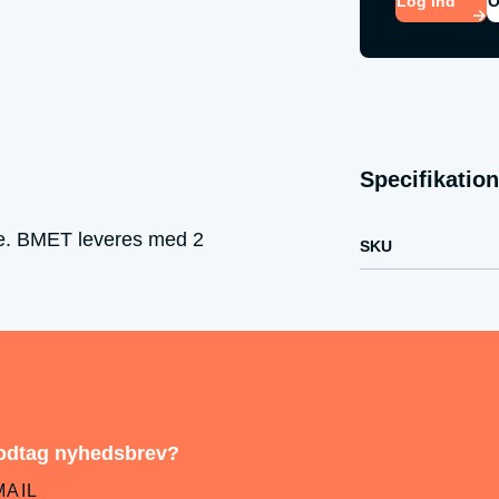
Log ind
O
Specifikation
se. BMET leveres med 2
SKU
dtag nyhedsbrev?
MAIL