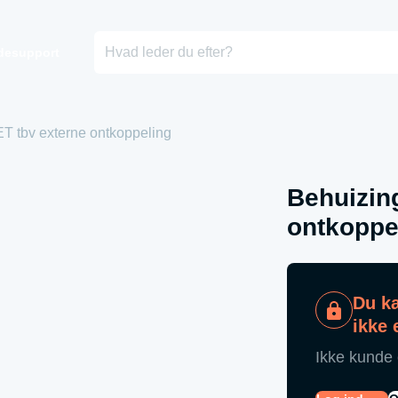
desupport
rer til Garageporte
Beskyttelse/Afskærmning
T tbv externe ontkoppeling
er til ledhejseporte
Portdrev
er til Rulleporte
Parkeringsstyring
er Specialfremstillet
Dørautomatik
Behuizin
ontkoppe
Du ka
ikke 
Ikke kunde