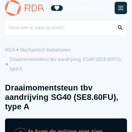
Inloggen
Winkelwagen
RDA
Mechanisch toebehoren
Draaimomentsteun tbv aandrijving SG40 (SE8.60FU),
type A
Draaimomentsteun tbv
aandrijving SG40 (SE8.60FU),
type A
Je kunt de prijzen niet zien