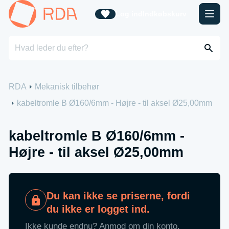
Log ind
Indkøbskurv
RDA
Mekanisk tilbehør
kabeltromle B Ø160/6mm - Højre - til aksel Ø25,00mm
kabeltromle B Ø160/6mm -
Højre - til aksel Ø25,00mm
Du kan ikke se priserne, fordi
du ikke er logget ind.
Ikke kunde endnu? Anmod om din konto.